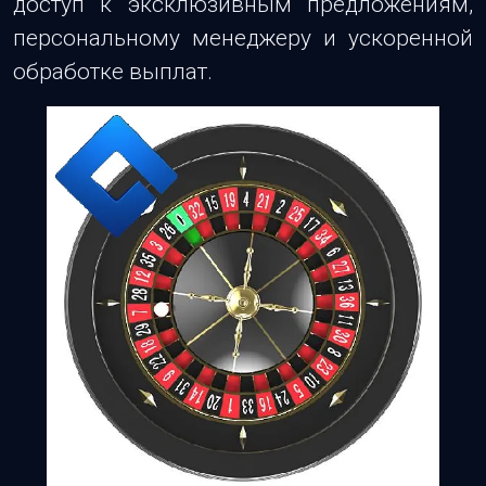
доступ к эксклюзивным предложениям,
персональному менеджеру и ускоренной
обработке выплат.