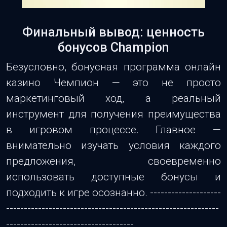
Финальный вывод: ценность
бонусов Champion
Безусловно, бонусная программа онлайн
казино Чемпион — это не просто
маркетинговый ход, а реальный
инструмент для получения преимущества
в игровом процессе. Главное —
внимательно изучать условия каждого
предложения, своевременно
использовать доступные бонусы и
подходить к игре осознанно. --------------------
------------------------------------------------------------
------------------------------------