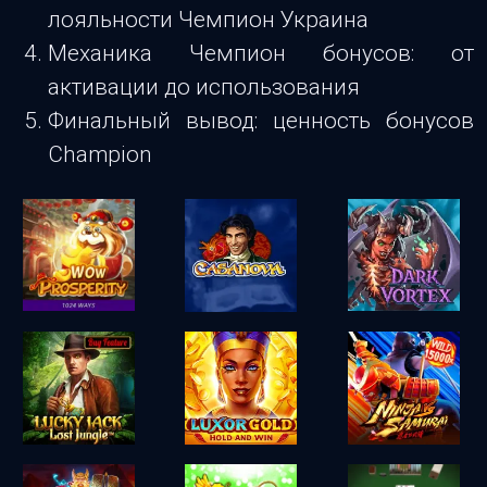
лояльности Чемпион Украина
Механика Чемпион бонусов: от
активации до использования
Финальный вывод: ценность бонусов
Champion