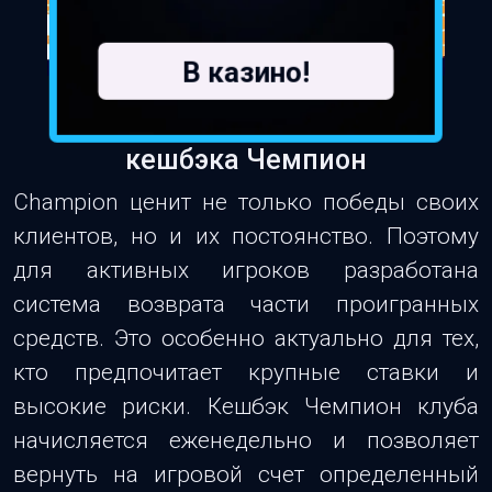
В казино!
Страховка игрока: система
кешбэка Чемпион
Champion ценит не только победы своих
клиентов, но и их постоянство. Поэтому
для активных игроков разработана
система возврата части проигранных
средств. Это особенно актуально для тех,
кто предпочитает крупные ставки и
высокие риски. Кешбэк Чемпион клуба
начисляется еженедельно и позволяет
вернуть на игровой счет определенный