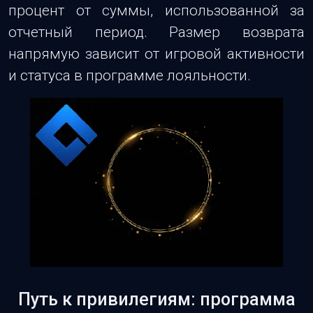
процент от суммы, использованной за
отчетный период. Размер возврата
напрямую зависит от игровой активности
и статуса в программе лояльности.
Путь к привилегиям: программа