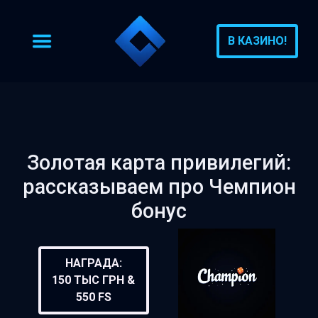
В КАЗИНО!
Золотая карта привилегий:
рассказываем про Чемпион
бонус
НАГРАДА:
150 ТЫС ГРН &
550 FS