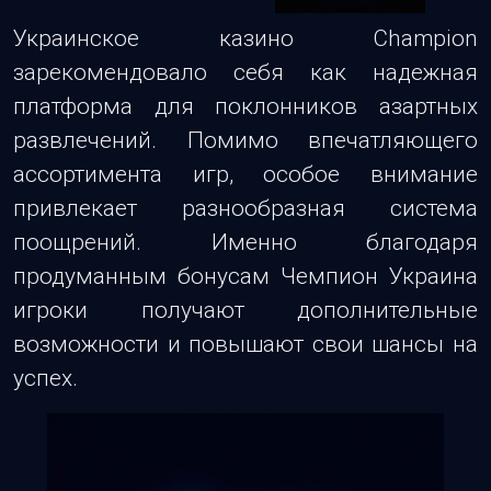
Украинское казино Champion
зарекомендовало себя как надежная
платформа для поклонников азартных
развлечений. Помимо впечатляющего
ассортимента игр, особое внимание
привлекает разнообразная система
поощрений. Именно благодаря
продуманным бонусам Чемпион Украина
игроки получают дополнительные
возможности и повышают свои шансы на
успех.