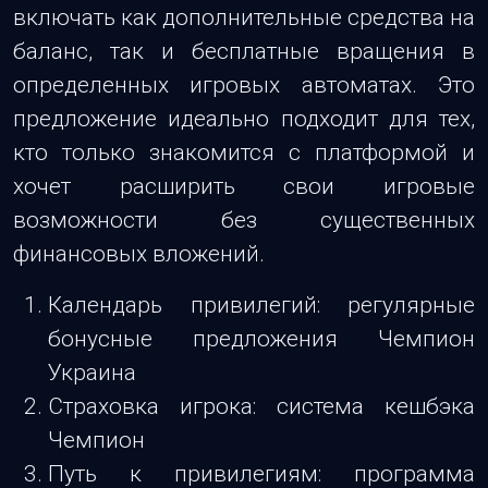
включать как дополнительные средства на
баланс, так и бесплатные вращения в
определенных игровых автоматах. Это
предложение идеально подходит для тех,
кто только знакомится с платформой и
хочет расширить свои игровые
возможности без существенных
финансовых вложений.
Календарь привилегий: регулярные
бонусные предложения Чемпион
Украина
Страховка игрока: система кешбэка
Чемпион
Путь к привилегиям: программа