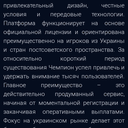
привлекательный дизайн, честные
условия и передовые технологии.
Платформа функционирует на основе
официальной лицензии и ориентирована
преимущественно на игроков из Украины
и стран постсоветского пространства. За
относительно короткий период
существования Чемпион успел привлечь и
удержать внимание тысяч пользователей.
Главное преимущество – это
действительно продуманный сервис,
начиная от моментальной регистрации и
заканчивая оперативными выплатами.
Фокус на украинском рынке делает этот