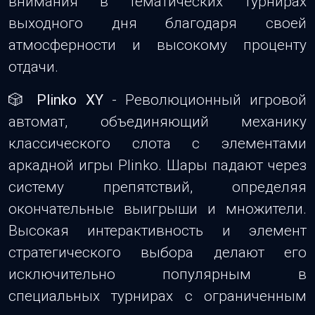
внимания в тематических турнирах
выходного дня благодаря своей
атмосферности и высокому проценту
отдачи.
🎲
Plinko XY
- Революционный игровой
автомат, объединяющий механику
классического слота с элементами
аркадной игры Plinko. Шары падают через
систему препятствий, определяя
окончательные выигрыши и множители.
Высокая интерактивность и элемент
стратегического выбора делают его
исключительно популярным в
специальных турнирах с ограниченным