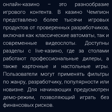
онлайн-казино – это разнообразие
игрового контента. В казино Чемпион
представлено более тысячи игровых
продуктов от проверенных разработчиков,
включая как классические автоматы, так и
современные видеослоты. Доступны
разделы с live-казино, где за столами
работают профессиональные дилеры, а
также карточные и настольные игры.
Пользователи могут применять фильтры
по жанру, разработчику, популярности или
новизне. Для начинающих предусмотрен
демо-режим, позволяющий играть без
финансовых рисков.