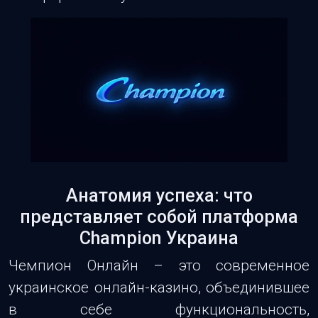
Анатомия успеха: что
представляет собой платформа
Champion Украина
Чемпион Онлайн – это современное
украинское онлайн-казино, объединившее
в себе функциональность,