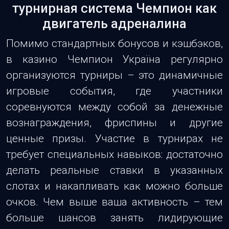
турнирная система Чемпион как
двигатель адреналина
Помимо стандартных бонусов и кэшбэков,
в казино Чемпион Україна регулярно
организуются турниры – это динамичные
игровые события, где участники
соревнуются между собой за денежные
вознаграждения, фриспины и другие
ценные призы. Участие в турнирах не
требует специальных навыков: достаточно
делать реальные ставки в указанных
слотах и накапливать как можно больше
очков. Чем выше ваша активность – тем
больше шансов занять лидирующие