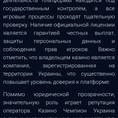
деятельность платформы находится под
государственным контролем, а все
игровые процессы проходят тщательную
проверку. Наличие официальной лицензии
является гарантией честных выплат,
защиты персональных данных и
соблюдения прав игроков. Важно
отметить, что владельцем казино является
компания, зарегистрированная на
территории Украины, что существенно
повышает уровень доверия к платформе.
Помимо юридической прозрачности,
значительную роль играет репутация
оператора. Казино Чемпион Украина