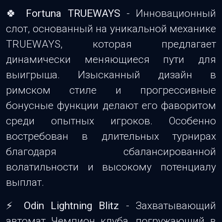
🍀
Fortuna TRUEWAYS
- Инновационный
слот, основанный на уникальной механике
TRUEWAYS, которая предлагает
динамически меняющиеся пути для
выигрыша. Изысканный дизайн в
римском стиле и прогрессивные
бонусные функции делают его фаворитом
среди опытных игроков. Особенно
востребован в длительных турнирах
благодаря сбалансированной
волатильности и высокому потенциалу
выплат.
⚡
Odin Lightning Blitz
- Захватывающий
автомат Чемпион клуба, погружающий в