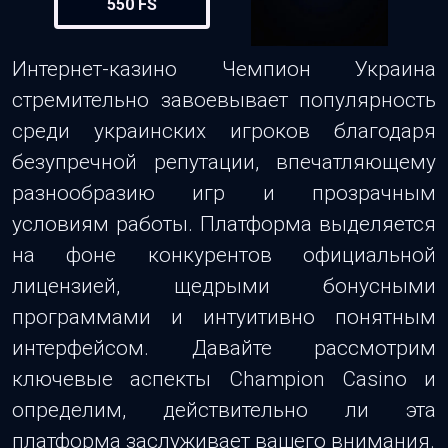
550 FS
Интернет-казино Чемпион Украина
стремительно завоевывает популярность
среди украинских игроков благодаря
безупречной репутации, впечатляющему
разнообразию игр и прозрачным
условиям работы. Платформа выделяется
на фоне конкурентов официальной
лицензией, щедрыми бонусными
программами и интуитивно понятным
интерфейсом. Давайте рассмотрим
ключевые аспекты Champion Casino и
определим, действительно ли эта
платформа заслуживает вашего внимания.