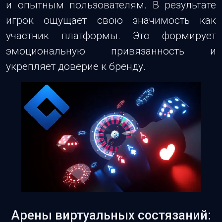
и опытным пользователям. В результате
игрок ощущает свою значимость как
участник платформы. Это формирует
эмоциональную привязанность и
укрепляет доверие к бренду.
Арены виртуальных состязаний: