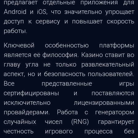
предлагает отдельные приложения для
Android и iOS, что значительно упрощает
доступ к сервису и повышает скорость
работы.
Ключевой особенностью платформы
является её философия. Казино ставит во
главу угла не только развлекательный
аспект, но и безопасность пользователей.
Все представленные игры
сертифицированы и поставляются
исключительно лицензированными
провайдерами. Работа с генератором
случайных чисел (RNG) гарантирует
честность игрового процесса без