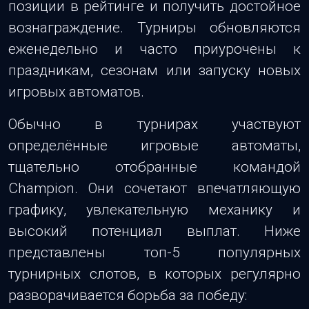
позиции в рейтинге и получить достойное
вознаграждение. Турниры обновляются
еженедельно и часто приурочены к
праздникам, сезонам или запуску новых
игровых автоматов.
Обычно в турнирах участвуют
определённые игровые автоматы,
тщательно отобранные командой
Champion. Они сочетают впечатляющую
графику, увлекательную механику и
высокий потенциал выплат. Ниже
представлены топ-5 популярных
турнирных слотов, в которых регулярно
разворачивается борьба за победу: