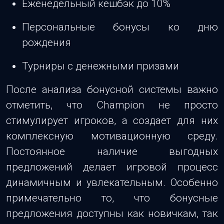
Еженедельный кешбэк до 10%
Персональные бонусы ко дню
рождения
Турниры с денежными призами
После анализа бонусной системы важно
отметить, что Champion не просто
стимулирует игроков, а создает для них
комплексную мотивационную среду.
Постоянное наличие выгодных
предложений делает игровой процесс
динамичным и увлекательным. Особенно
примечательно то, что бонусные
предложения доступны как новичкам, так