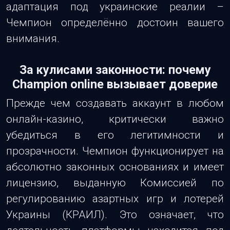
адаптация под украинские реалии –
Чемпион определённо достоин вашего
внимания.
За кулисами законности: почему
Champion online вызывает доверие
Прежде чем создавать аккаунт в любом
онлайн-казино, критически важно
убедиться в его легитимности и
прозрачности. Чемпион функционирует на
абсолютно законных основаниях и имеет
лицензию, выданную Комиссией по
регулированию азартных игр и лотерей
Украины (КРАИЛ). Это означает, что