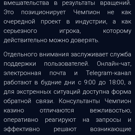
вмешательства в результаты вращений.
Это позиционирует Чемпион не как
очередной проект в индустрии, а как
серьезного игрока, которому
действительно можно доверять.
Отдельного внимания заслуживает служба
поддержки пользователей. Онлайн-чат,
электронная почта и Telegram-канал
работают в будние дни с 9:00 до 18:00, а
для экстренных ситуаций доступна форма
обратной связи. Консультанты Чемпион
казино отличаются вежливостью,
оперативно реагируют на запросы и
эффективно решают возникающие