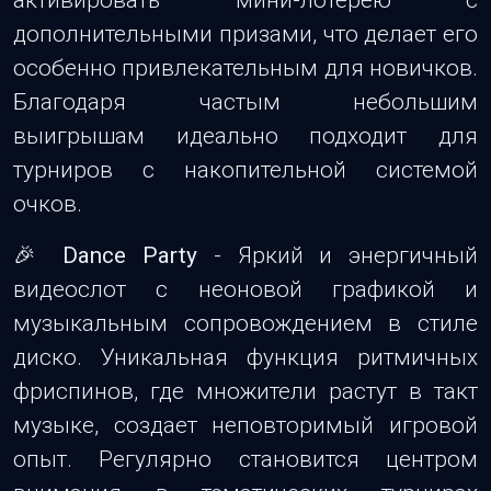
дополнительными призами, что делает его
особенно привлекательным для новичков.
Благодаря частым небольшим
выигрышам идеально подходит для
турниров с накопительной системой
очков.
🎉
Dance Party
- Яркий и энергичный
видеослот с неоновой графикой и
музыкальным сопровождением в стиле
диско. Уникальная функция ритмичных
фриспинов, где множители растут в такт
музыке, создает неповторимый игровой
опыт. Регулярно становится центром