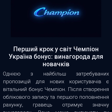
Перший крок у світ Чемпіон
Україна бонус: винагорода для
новачків
Однією з найбільш затребуваних
пропозицій для нових користувачів є
вітальний бонус Чемпіон. Після створення
облікового запису та першого поповнення
рахунку, гравець отримує значну