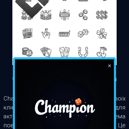
×
Страхування гравця: система
кешбеку Чемпіон
Champion цінує не тільки перемоги своїх
клієнтів, але й їхню постійність. Тому для
активних гравців розроблена система
повернення частини програних коштів. Це