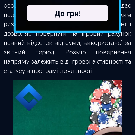
особливо актуально для тих, хто віддає
До гри!
перевагу великим ставкам і високим
ризикам. Кешбек нараховується щотижня і
дозволяє повернути на ігровий рахунок
певний відсоток від суми, використаної за
звітний період. Розмір повернення
напряму залежить від ігрової активності та
статусу в програмі лояльності.