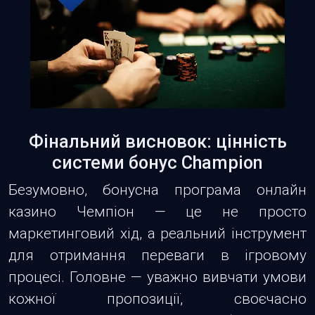
Фінальний висновок: цінність
системи бонус Champion
Безумовно, бонусна програма онлайн
казино Чемпіон — це не просто
маркетинговий хід, а реальний інструмент
для отримання переваги в ігровому
процесі. Головне — уважно вивчати умови
кожної пропозиції, своєчасно