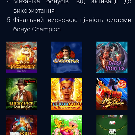
Механіка бонусів: від активації до
використання
Фінальний висновок: цінність системи
бонус Champion