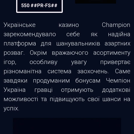
550 ##PR-FS##
Українське казино Champion
зарекомендувало себе як надійна
платформа для шанувальників азартних
розваг. Окрім вражаючого асортименту
ігор, особливу увагу привертає
різноманітна система заохочень. Саме
завдяки продуманим бонусам Чемпіон
Україна гравці отримують додаткові
можливості та підвищують свої шанси на
успіх.